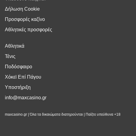
Δήλωση Cookie
Προσφορές καζίνο
Αθλητικές προσφορές
Αθλητικά
Τένις
Ποδόσφαιρο
Χόκεϊ Επί Πάγου
Υποστήριξη
info@maxcasino.gr
maxcasino.gr | Όλα τα δικαιώματα διατηρούνται | Παίξτε υπεύθυνα +18