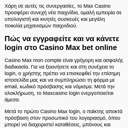
Χάρη σε αυτές τις συνεργασίες, το Max Casino
προσφέρει συνεχή νέα παιχνίδια, ομαλή εμπειρία σε
υπολογιστή και κινητές συσκευές και μεγάλη
ποικιλία μηχανισμών παιχνιδιού.
Πώς να εγγραφείτε και να κάνετε
login στο Casino Max bet online
Casino Max mon compte είναι γρήγορη και ασφαλής
διαδικασία. Για να ξεκινήσετε και στη συνέχεια το
login, ο χρήστης πρέπει να επισκεφθεί την επίσημη
ιστοσελίδα μας και να συμπληρώσει τη φόρμα με
email, κωδικό πρόσβασης και νόμισμα. Μετά την
ολοκλήρωση, το Maxcasino login ενεργοποιείται
άμεσα.
Μετά το πρώτο Casino Max login, ο παίκτης αποκτά
πρόσβαση στον προσωπικό του λογαριασμό, όπου
μπορεί να διαχειριστεί καταθέσεις, μπόνους και