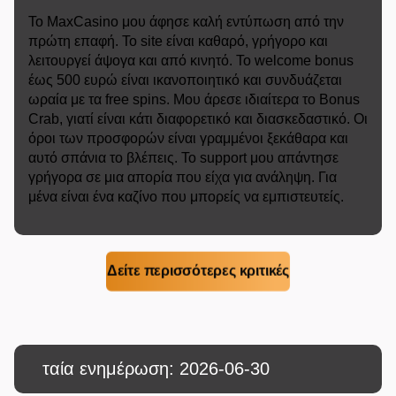
Το MaxCasino μου άφησε καλή εντύπωση από την
πρώτη επαφή. Το site είναι καθαρό, γρήγορο και
λειτουργεί άψογα και από κινητό. Το welcome bonus
έως 500 ευρώ είναι ικανοποιητικό και συνδυάζεται
ωραία με τα free spins. Μου άρεσε ιδιαίτερα το Bonus
Crab, γιατί είναι κάτι διαφορετικό και διασκεδαστικό. Οι
όροι των προσφορών είναι γραμμένοι ξεκάθαρα και
αυτό σπάνια το βλέπεις. Το support μου απάντησε
γρήγορα σε μια απορία που είχα για ανάληψη. Για
μένα είναι ένα καζίνο που μπορείς να εμπιστευτείς.
Δείτε περισσότερες κριτικές
ταία ενημέρωση: 2026-06-30