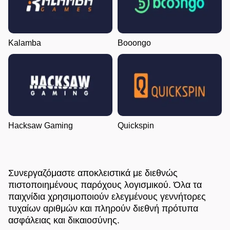
Kalamba
Booongo
Hacksaw Gaming
Quickspin
Συνεργαζόμαστε αποκλειστικά με διεθνώς
πιστοποιημένους παρόχους λογισμικού. Όλα τα
παιχνίδια χρησιμοποιούν ελεγμένους γεννήτορες
τυχαίων αριθμών και πληρούν διεθνή πρότυπα
ασφάλειας και δικαιοσύνης.