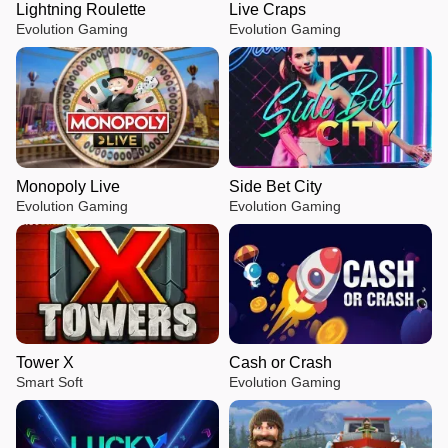
Lightning Roulette
Live Craps
Evolution Gaming
Evolution Gaming
Monopoly Live
Side Bet City
Evolution Gaming
Evolution Gaming
Tower X
Cash or Crash
Smart Soft
Evolution Gaming