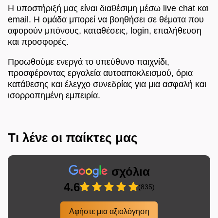
Η υποστήριξή μας είναι διαθέσιμη μέσω live chat και
email. Η ομάδα μπορεί να βοηθήσει σε θέματα που
αφορούν μπόνους, καταθέσεις, login, επαλήθευση
και προσφορές.
Προωθούμε ενεργά το υπεύθυνο παιχνίδι,
προσφέροντας εργαλεία αυτοαποκλεισμού, όρια
κατάθεσης και έλεγχο συνεδρίας για μια ασφαλή και
ισορροπημένη εμπειρία.
Τι λένε οι παίκτες μας
σχόλια
4.6
(835)
Αφήστε μια αξιολόγηση