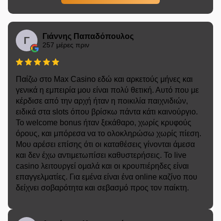
Γιάννης Παπαδόπουλος
Γ
257 μέρες πριν
Παίζω στο Max Casino εδώ και αρκετούς μήνες και
γενικά η εμπειρία μου είναι πολύ θετική. Αυτό που με
κέρδισε από την αρχή ήταν η ποικιλία παιχνιδιών,
ειδικά στα slots όπου βρίσκω πάντα κάτι καινούργιο.
Το welcome bonus ήταν ξεκάθαρο, χωρίς κρυφούς
όρους, και μπόρεσα να το ολοκληρώσω χωρίς πίεση.
Μου αρέσει επίσης ότι οι καταθέσεις γίνονται άμεσα
και δεν έχω αντιμετωπίσει καθυστερήσεις. Το live
casino λειτουργεί ομαλά και οι κρουπιέρηδες είναι
επαγγελματίες. Για εμένα είναι ένα online καζίνο που
δείχνει σοβαρότητα και σεβασμό προς τον παίκτη.