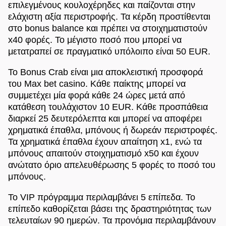
επιλεγμένους κουλοχέρηδες και παίζονται στην
ελάχιστη αξία περιστροφής. Τα κέρδη προστίθενται
στο bonus balance και πρέπει να στοιχηματιστούν
x40 φορές. Το μέγιστο ποσό που μπορεί να
μετατραπεί σε πραγματικό υπόλοιπο είναι 50 EUR.
Το Bonus Crab είναι μια αποκλειστική προσφορά
του Max bet casino. Κάθε παίκτης μπορεί να
συμμετέχει μία φορά κάθε 24 ώρες μετά από
κατάθεση τουλάχιστον 10 EUR. Κάθε προσπάθεια
διαρκεί 25 δευτερόλεπτα και μπορεί να αποφέρει
χρηματικά έπαθλα, μπόνους ή δωρεάν περιστροφές.
Τα χρηματικά έπαθλα έχουν απαίτηση x1, ενώ τα
μπόνους απαιτούν στοιχηματισμό x50 και έχουν
ανώτατο όριο απελευθέρωσης 5 φορές το ποσό του
μπόνους.
Το VIP πρόγραμμα περιλαμβάνει 5 επίπεδα. Το
επίπεδο καθορίζεται βάσει της δραστηριότητας των
τελευταίων 90 ημερών. Τα προνόμια περιλαμβάνουν