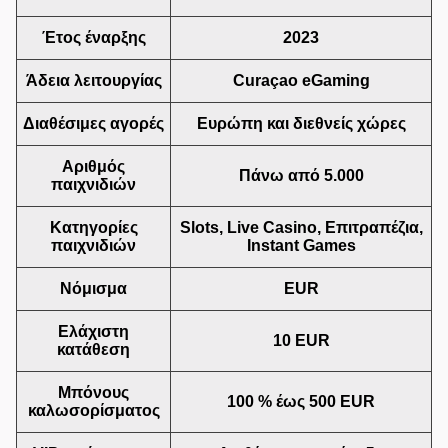
Έτος έναρξης
2023
Άδεια λειτουργίας
Curaçao eGaming
Διαθέσιμες αγορές
Ευρώπη και διεθνείς χώρες
Αριθμός
Πάνω από 5.000
παιχνιδιών
Κατηγορίες
Slots, Live Casino, Επιτραπέζια,
παιχνιδιών
Instant Games
Νόμισμα
EUR
Ελάχιστη
10 EUR
κατάθεση
Μπόνους
100 % έως 500 EUR
καλωσορίσματος