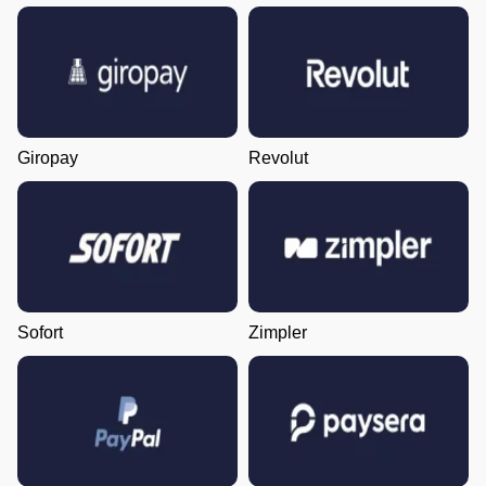
Giropay
Revolut
Sofort
Zimpler