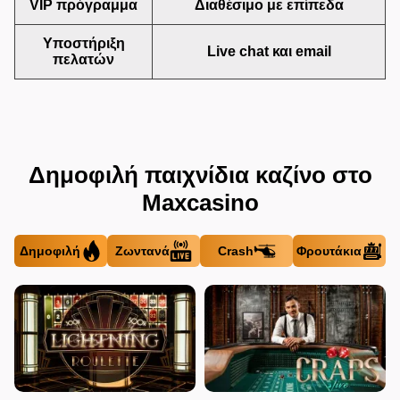
VIP πρόγραμμα
Διαθέσιμο με επίπεδα
Υποστήριξη
Live chat και email
πελατών
Δημοφιλή παιχνίδια καζίνο στο
Maxcasino
Δημοφιλή
Ζωντανά
Crash
Φρουτάκια